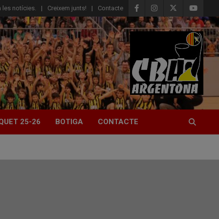
 les notícies.
Creixem junts!
Contacte
QUET 25-26
BOTIGA
CONTACTE