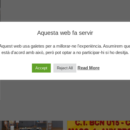
Aquesta web fa servir
Aquest web usa galetes per a millorar-ne l'experiència. Asumirem qu
està d'acord amb això, però pot optar a no participar-hi si ho desitja.
Read More
Accept
Reject All