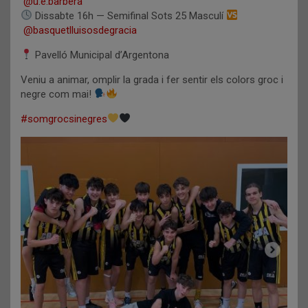
@u.e.barbera
Dissabte 16h — Semifinal Sots 25 Masculí
@basquetlluisosdegracia
Pavelló Municipal d’Argentona
Veniu a animar, omplir la grada i fer sentir els colors groc i
negre com mai!
#somgrocsinegres