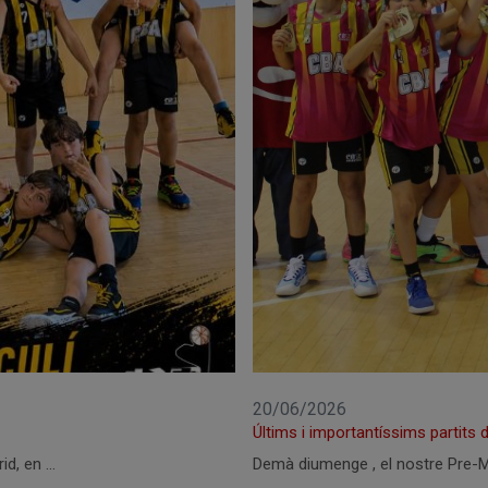
20/06/2026
Últims i importantíssims partits 
id, en …
Demà diumenge , el nostre Pre-Mi