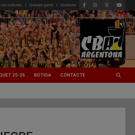
 les notícies.
Creixem junts!
Contacte
QUET 25-26
BOTIGA
CONTACTE