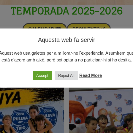
TEMPORADA 2025-2026
CALENDARI
RESULTATS
Aquesta web fa servir
Aquest web usa galetes per a millorar-ne l'experiència. Asumirem qu
està d'acord amb això, però pot optar a no participar-hi si ho desitja.
Read More
Accept
Reject All