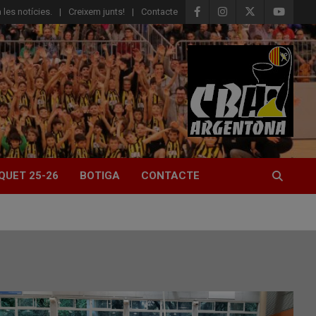
 les notícies.
Creixem junts!
Contacte
QUET 25-26
BOTIGA
CONTACTE