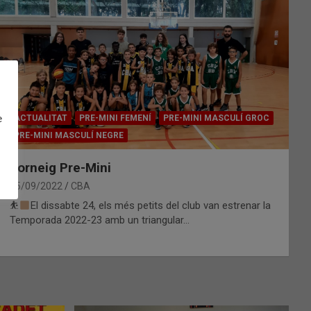
e
ACTUALITAT
PRE-MINI FEMENÍ
PRE-MINI MASCULÍ GROC
PRE-MINI MASCULÍ NEGRE
Torneig Pre-Mini
25/09/2022
CBA
⛹
El dissabte 24, els més petits del club van estrenar la
Temporada 2022-23 amb un triangular…