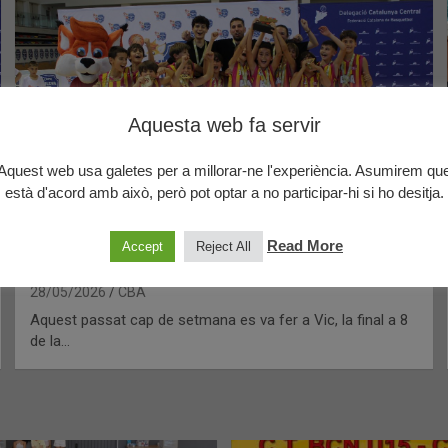
Aquesta web fa servir
Aquest web usa galetes per a millorar-ne l'experiència. Asumirem qu
està d'acord amb això, però pot optar a no participar-hi si ho desitja.
ACTUALITAT
CRÒNIQUES
PRE-MINI MASCULÍ NEGRE
El Pre-Mini Masculí Negre, Campió de
Read More
Accept
Reject All
Catalunya!
28/05/2026
CBA
Aquest passat cap de setmana es va fer a Vic, la final a 8
de la…