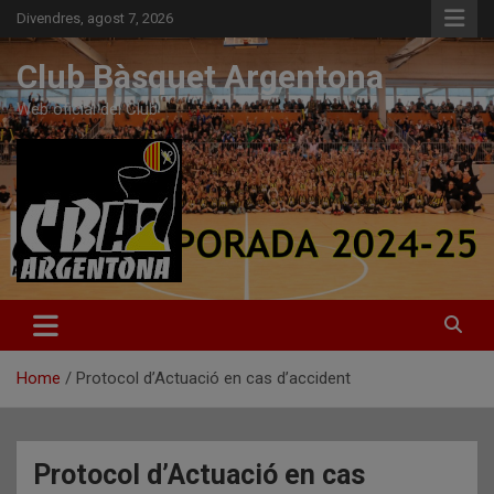
Skip
Divendres, agost 7, 2026
to
content
Club Bàsquet Argentona
Web oficial del Club
Home
Protocol d’Actuació en cas d’accident
Protocol d’Actuació en cas