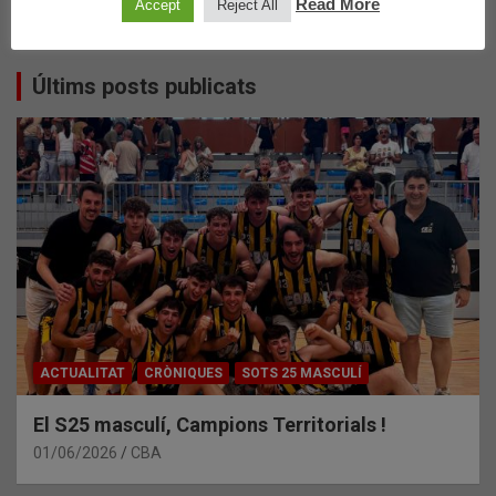
Read More
Accept
Reject All
Últims posts publicats
ACTUALITAT
CRÒNIQUES
SOTS 25 MASCULÍ
El S25 masculí, Campions Territorials !
01/06/2026
CBA