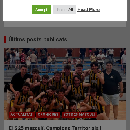
Read More
Accept
Reject All
Últims posts publicats
ACTUALITAT
CRÒNIQUES
SOTS 25 MASCULÍ
El S25 masculí, Campions Territorials !