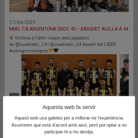
17/04/2023
MMG: C.B.ARGENTONA GROC 45 – BÀSQUET ALELLA A 44
Victòria a l'últim segon dels jugadors
de @cuadrado_14 i @cuadrado_24 davant del LÍDER
#somgrocsinegres
Aquesta web fa servir
Aquest web usa galetes per a millorar-ne l'experiència.
Asumirem que està d'acord amb això, però pot optar a no
participar-hi si ho desitja.