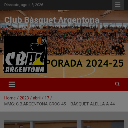
Skip
Dissabte, agost 8, 2026
to
content
Club Bàsquet Argentona
Web oficial del Club
Home
2023
abril
17
MMG: C.B.ARGENTONA GROC 45 – BÀSQUET ALELLA A 44