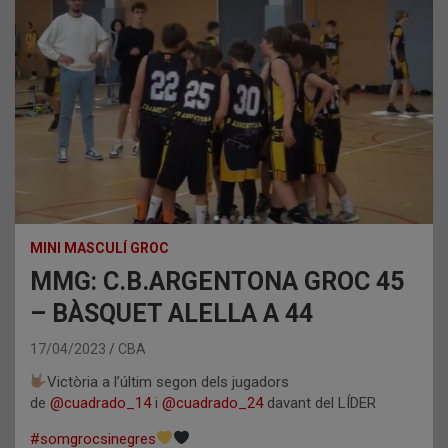
MINI MASCULÍ GROC
MMG: C.B.ARGENTONA GROC 45
– BÀSQUET ALELLA A 44
17/04/2023
CBA
Victòria a l’últim segon dels jugadors
de
@cuadrado_14
i
@cuadrado_24
davant del LÍDER
#somgrocsinegres