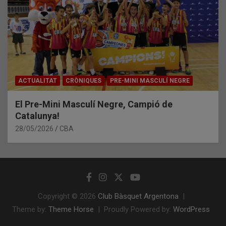
ACTUALITAT
CRÒNIQUES
PRE-MINI MASCULÍ NEGRE
El Pre-Mini Masculí Negre, Campió de
Catalunya!
28/05/2026
CBA
Copyright © 2026
Club Bàsquet Argentona
Theme by:
Theme Horse
Proudly Powered by:
WordPress