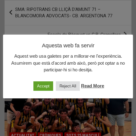
Navegació
SMA: RIPOTRANS CB LLIÇÀ D’AMUNT 71 –
d'entrades
BLANCOMORA ADVOCATS- CB. ARGENTONA 77
Escola de Bàsquet vs C.B. Granollers
Aquesta web fa servir
Últims posts publicats
Aquest web usa galetes per a millorar-ne l'experiència.
Asumirem que està d'acord amb això, però pot optar a no
participar-hi si ho desitja.
Read More
Accept
Reject All
ACTUALITAT
CRÒNIQUES
SOTS 25 MASCULÍ