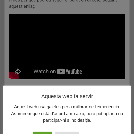
aquest enllaç
Molta sort nois!!!
Aquesta web fa servir
Please follow and like us:
Aquest web usa galetes per a millorar-ne l'experiència.
Navegació
Asumirem que està d'acord amb això, però pot optar a no
El S25 masculí, Campions Territorials !
participar-hi si ho desitja.
d'entrades