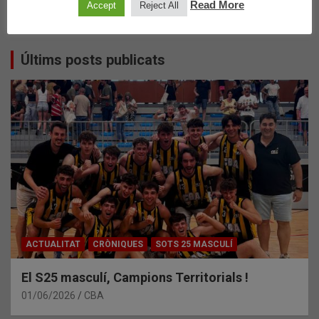
Read More
Accept
Reject All
El Pre-Mini Masculí Negre CAMPIÓ D’ESPANYA!
Últims posts publicats
ACTUALITAT
CRÒNIQUES
SOTS 25 MASCULÍ
El S25 masculí, Campions Territorials !
01/06/2026
CBA