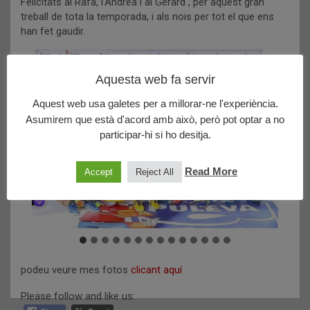
Felicitats al Rafa, l’Andrea i al Gerard , per aquest gran
treball de tota la temporada, i als nois per tot el que ens
han fet gaudir.
Aquesta web fa servir
Aquest web usa galetes per a millorar-ne l'experiència.
Asumirem que està d'acord amb això, però pot optar a no
participar-hi si ho desitja.
Read More
Accept
Reject All
podeu veure mes fotos
clicant aquí
Please follow and like us: