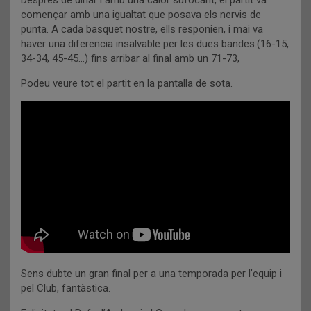
Després de dinar i amb una calor sufocant, el partit va
començar amb una igualtat que posava els nervis de
punta. A cada basquet nostre, ells responien, i mai va
haver una diferencia insalvable per les dues bandes.(16-15,
34-34, 45-45…) fins arribar al final amb un 71-73,
Podeu veure tot el partit en la pantalla de sota.
Sens dubte un gran final per a una temporada per l’equip i
pel Club, fantàstica.