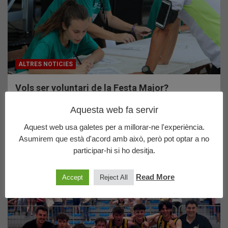
ALTRES NOTICIES
Vols ser voluntari de la Festa Major?
12/07/2022
CBA
Aquesta web fa servir
L’Ajuntament d’Argentona ens demana col·laboració de
voluntaris per ajudar en alguns actes de la Festa Major.…
Aquest web usa galetes per a millorar-ne l'experiència.
Asumirem que està d'acord amb això, però pot optar a no
participar-hi si ho desitja.
Últims posts publicats
Read More
Accept
Reject All