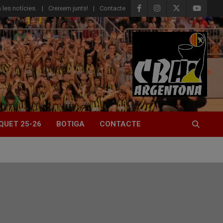
 les notícies.
Creixem junts!
Contacte
QUET 25-26
BOTIGA
CONTACTE