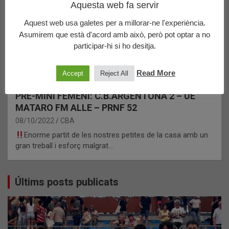
Aquesta web fa servir
Aquest web usa galetes per a millorar-ne l'experiència.
Asumirem que està d'acord amb això, però pot optar a no
participar-hi si ho desitja.
Read More
CRÒNIQUES
PRE-MINI FEMENÍ
Accept
Reject All
PRE-MINI FEMENÍ: C.B.ARGENTONA 2 – UE
MATARO FM ALLE – PRNF 52
08/10/2022
CBA
Enorme partit de les nostres petites de la casa amb un
gran treball i esforç malgrat…
Últims posts publicats