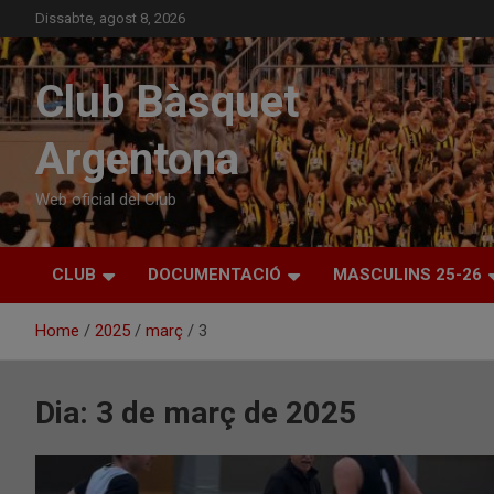
Skip
Dissabte, agost 8, 2026
to
content
Club Bàsquet
Argentona
Web oficial del Club
CLUB
DOCUMENTACIÓ
MASCULINS 25-26
Home
2025
març
3
Dia:
3 de març de 2025