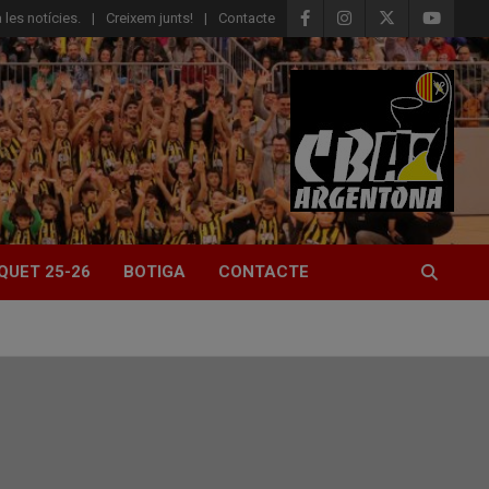
 les notícies.
Creixem junts!
Contacte
QUET 25-26
BOTIGA
CONTACTE