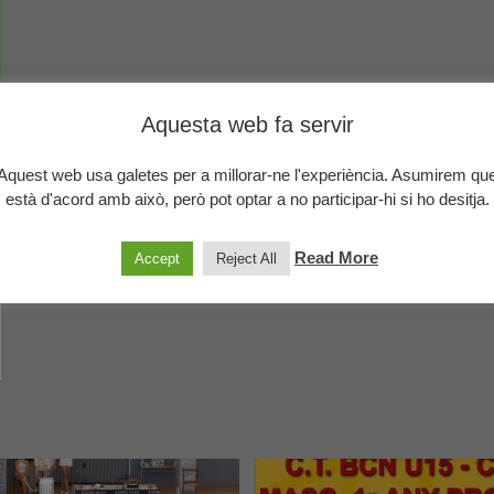
Aquesta web fa servir
Aquest web usa galetes per a millorar-ne l'experiència. Asumirem qu
està d'acord amb això, però pot optar a no participar-hi si ho desitja.
Read More
Accept
Reject All