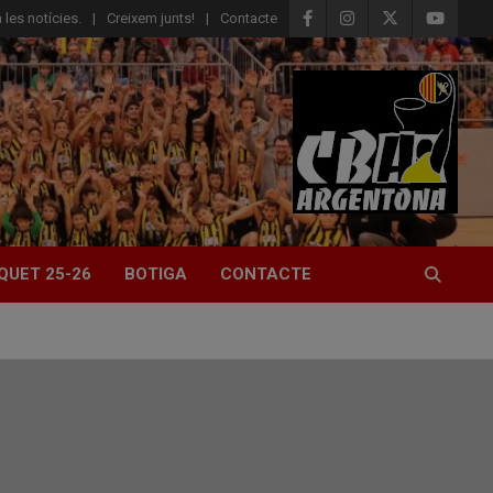
 les notícies.
Creixem junts!
Contacte
QUET 25-26
BOTIGA
CONTACTE