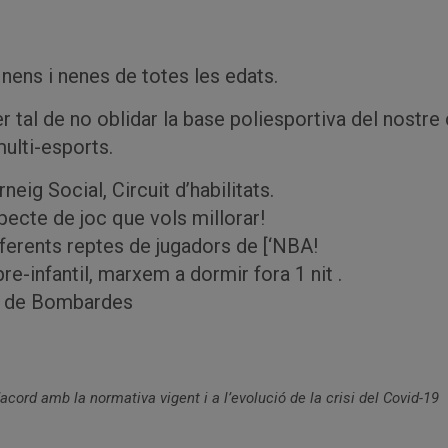
nens i nenes de totes les edats.
er tal de no oblidar la base poliesportiva del nostr
multi-esports.
neig Social, Circuit d’habilitats.
specte de joc que vols millorar!
iferents reptes de jugadors de [‘NBA!
pre-infantil, marxem a dormir fora 1 nit .
ra de Bombardes
 amb la normativa vigent i a l’evolució de la crisi del Covid-19