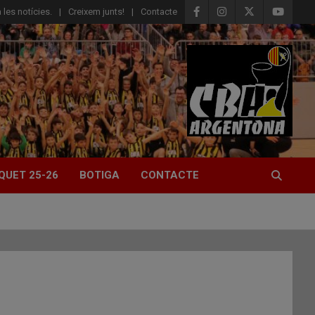
 les notícies.
Creixem junts!
Contacte
QUET 25-26
BOTIGA
CONTACTE