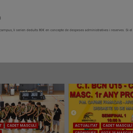
)
 del campus, li serien deduïts 80€ en concepte de despeses administratives i reserves. S
T
CADET MASCULÍ
ACTUALITAT
CADET MASCULÍ
CRÒNIQUES
SOTS 25 MASCUL