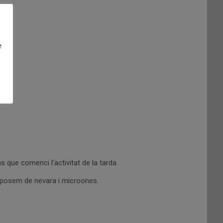
e
s que comenci l’activitat de la tarda.
disposem de nevara i microones.