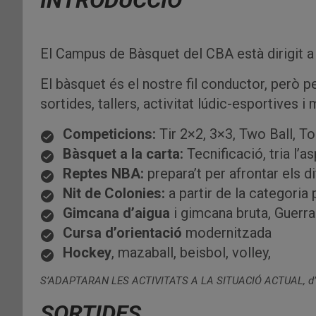
INTRODUCCIÓ
El Campus de Bàsquet del CBA està dirigit a 
El bàsquet és el nostre fil conductor, però p
sortides, tallers, activitat lúdic-esportives i 
Competicions:
Tir 2×2, 3×3, Two Ball, Tor
Bàsquet a la carta:
Tecnificació, tria l’a
Reptes NBA:
prepara’t per afrontar els d
Nit de Colonies:
a partir de la categoria 
Gimcana d’aigua
i gimcana bruta, Guer
Cursa d’orientació
modernitzada
Hockey
, mazaball, beisbol, volley,
S’ADAPTARAN LES ACTIVITATS A LA SITUACIÓ ACTUAL, d’acord
SORTIDES