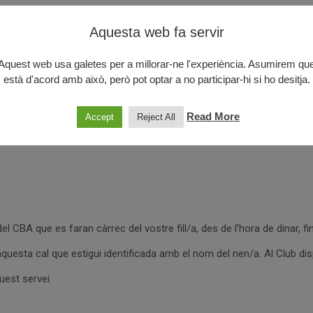
Aquesta web fa servir
Aquest web usa galetes per a millorar-ne l'experiència. Asumirem qu
està d'acord amb això, però pot optar a no participar-hi si ho desitja.
Read More
Accept
Reject All
18 DE JUNY a les 18:00
 CBA que es faran càrrec del vostre fill/a, des de l’hora de dinar, fin
i aquesta cal que estigui identificada amb el nom del nen/a. Al Club 
uest servei.