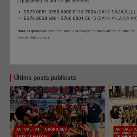
El pagament es pot fer als comptes:
ES73 0081 0353 6900 0115 7024
(BANC SABADELL)
ES76 2038 6861 5760 0001 5615
(BANKIA/LA CAIXA
Nota
: Si qualsevol inscrit renuncia a la seva participació, abans de l’inici
la quantitat abonada.
Últims posts publicats
ACTUALITAT
CRÒNIQUES
ACTUALITA
SOTS 25 MASCULÍ
CRÒNIQUES