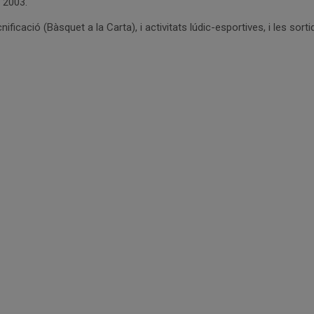
 2003.
ficació (Bàsquet a la Carta), i activitats lúdic-esportives, i les so