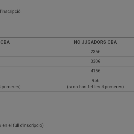
’inscripció.
 CBA
NO JUGADORS CBA
235€
330€
415€
95€
4 primeres)
(si no has fet les 4 primeres)
n el full d’inscripció)