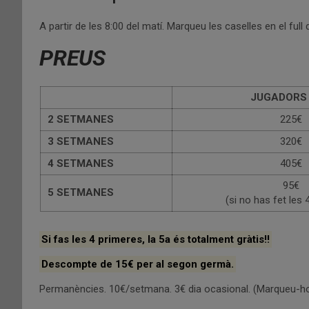
A partir de les 8:00 del matí. Marqueu les caselles en el full d
PREUS
JUGADORS
2 SETMANES
225€
3 SETMANES
320€
4 SETMANES
405€
95€
5 SETMANES
(si no has fet les 
Si fas les 4 primeres, la 5a és totalment gràtis!!
Descompte de 15€ per al segon germà.
Permanències. 10€/setmana. 3€ dia ocasional. (Marqueu-ho e