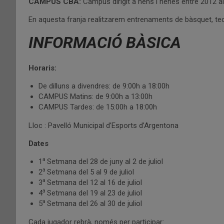
CAMPUS CBA:
Campus dirigit a nens i nenes entre 2012 al
En aquesta franja realitzarem entrenaments de bàsquet, tecni
INFORMACIÓ BÀSICA
Horaris:
De dilluns a divendres: de 9:00h a 18:00h
CAMPUS Matins: de 9:00h a 13:00h
CAMPUS Tardes: de 15:00h a 18:00h
Lloc : Pavelló Municipal d’Esports d’Argentona
Dates
a
1
Setmana del 28 de juny al 2 de juliol
a
2
Setmana del 5 al 9 de juliol
a
3
Setmana del 12 al 16 de juliol
a
4
Setmana del 19 al 23 de juliol
a
5
Setmana del 26 al 30 de juliol
Cada jugador rebrà, només per participar: