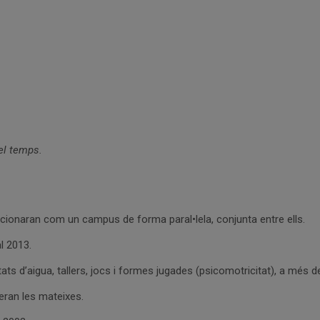
del temps.
ncionaran com un campus de forma paral•lela, conjunta entre ells.
l 2013.
tats d’aigua, tallers, jocs i formes jugades (psicomotricitat), a més d
seran les mateixes.