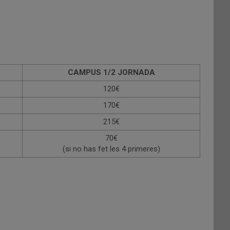
CAMPUS 1/2 JORNADA
120€
170€
215€
70€
(si no has fet les 4 primeres)