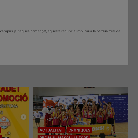
i el campus ja hagués començat, aquesta renuncia implicaria la pèrdua total de
ACTUALITAT
CRÒNIQUES
Í
PRE-MINI MASCULÍ NEGRE