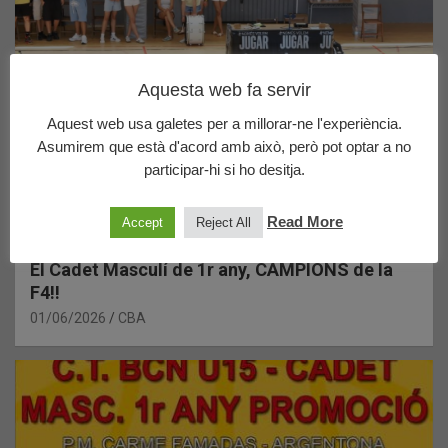
Aquesta web fa servir
Aquest web usa galetes per a millorar-ne l'experiència.
Asumirem que està d'acord amb això, però pot optar a no
participar-hi si ho desitja.
Read More
Accept
Reject All
ACTUALITAT
CADET MASCULÍ
CRÒNIQUES
El Cadet Masculí de 1r any, CAMPIONS de la
F4!!
01/06/2026
CBA