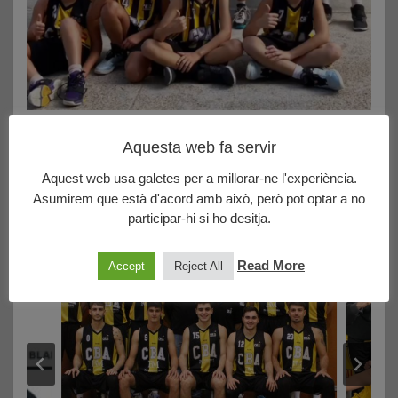
23/10/2023
Aquesta web fa servir
Pre-Mini Femení: TALENOM BOET MATARÓ 2015 13 –
CLUB BASQUET ARGENTONA 53
Aquest web usa galetes per a millorar-ne l'experiència.
Asumirem que està d'acord amb això, però pot optar a no
Bon partit i clara victòria de les noies de @roserus i
participar-hi si ho desitja.
@janaparera …
Read More
Accept
Reject All