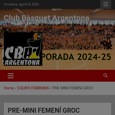
Skip
Dissabte, agost 8, 2026
to
content
Club Bàsquet Argentona
Web oficial del Club
Home
EQUIPS FEMENINS
PRE-MINI FEMENÍ GROC
PRE-MINI FEMENÍ GROC