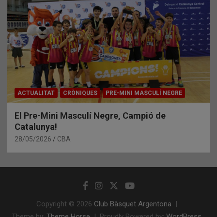
ACTUALITAT
CRÒNIQUES
PRE-MINI MASCULÍ NEGRE
El Pre-Mini Masculí Negre, Campió de
Catalunya!
28/05/2026
CBA
Copyright © 2026
Club Bàsquet Argentona
Theme by:
Theme Horse
Proudly Powered by:
WordPress