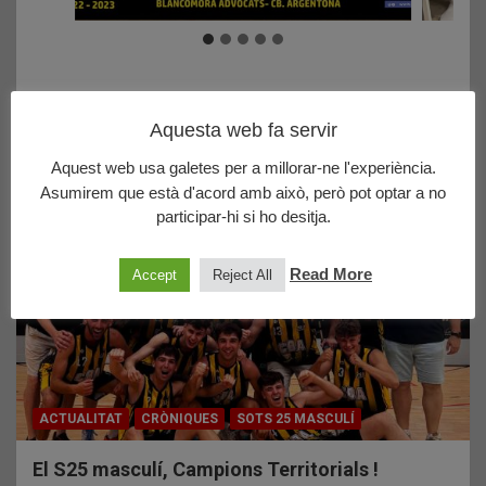
Aquesta web fa servir
Últims posts publicats
Aquest web usa galetes per a millorar-ne l'experiència.
Asumirem que està d'acord amb això, però pot optar a no
participar-hi si ho desitja.
Read More
Accept
Reject All
ACTUALITAT
CRÒNIQUES
SOTS 25 MASCULÍ
El S25 masculí, Campions Territorials !