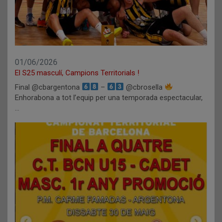
01/06/2026
El S25 masculí, Campions Territorials !
Final @cbargentona
–
@cbrosella
Enhorabona a tot l’equip per una temporada espectacular,
…