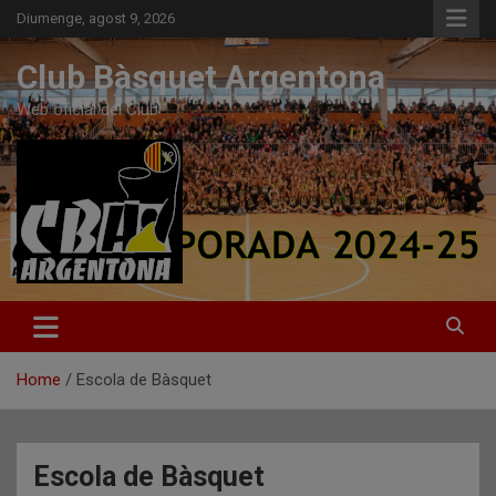
Skip
Diumenge, agost 9, 2026
to
content
Club Bàsquet Argentona
Web oficial del Club
Home
Escola de Bàsquet
Escola de Bàsquet