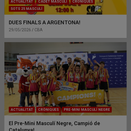
ACTUALITAT
CADET MASCULÍ
CRÒNIQUES
SOTS 25 MASCULÍ
DUES FINALS A ARGENTONA!
29/05/2026
CBA
ACTUALITAT
CRÒNIQUES
PRE-MINI MASCULÍ NEGRE
El Pre-Mini Masculí Negre, Campió de
Catalunya!