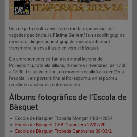
Des de ja fa molts anys i amb molta experiència i de
vegades paciència, la
Fàtima Gallemí
i un escollit grup de
monitors, dirigeix aquest grup de menuts intentant
transmetre la seva il·lusió en vers el bàsquet.
Els entrenaments es fan a les instal·lacions del
Poliesportiu, tots els dilluns, dimecres i divendres, de 17:00
a 18:30. I si us va millor , un monitor recullirà els nen@s a
l’escola , i els portarà fins al Poliesportiu, on el podreu
recollir en acabar els entrenaments.
Àlbums fotogràfics de l’Escola de
Bàsquet
Escola de Bàsquet. Trobada Mongat 14/04/2024
Escola de Bàsquet. CBA-Granollers 22/02/20
Escola de Bàsquet. Trobada Canovelles 08/03/2