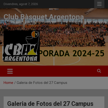
Skip
Divendres, agost 7, 2026
to
content
Club Bàsquet Argentona
Web oficial del Club
Home
Galeria de Fotos del 27 Campus
Galeria de Fotos del 27 Campus