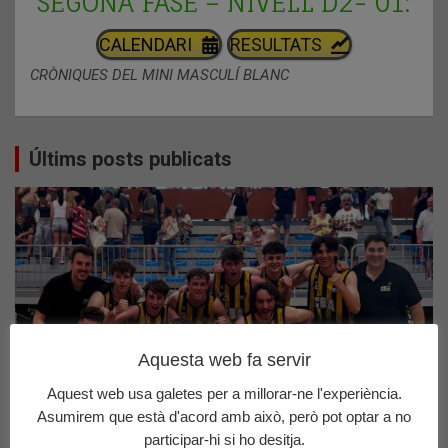
SEGONA FASE – NIVELL D2- 01:
CALENDARI
RESULTATS
CRÒNIQUES DEL MINI MASCULÍ BLANC
Últims posts publicats
Aquesta web fa servir
Aquest web usa galetes per a millorar-ne l'experiència.
Asumirem que està d'acord amb això, però pot optar a no
ACTUALITAT
CRÒNIQUES
SOTS 25 MASCULÍ
participar-hi si ho desitja.