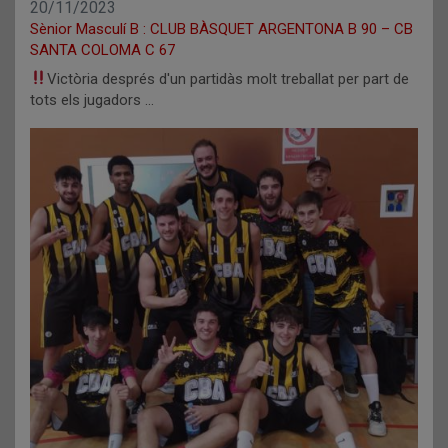
20/11/2023
Sènior Masculí B : CLUB BÀSQUET ARGENTONA B 90 – CB
SANTA COLOMA C 67
Victòria després d'un partidàs molt treballat per part de
tots els jugadors …