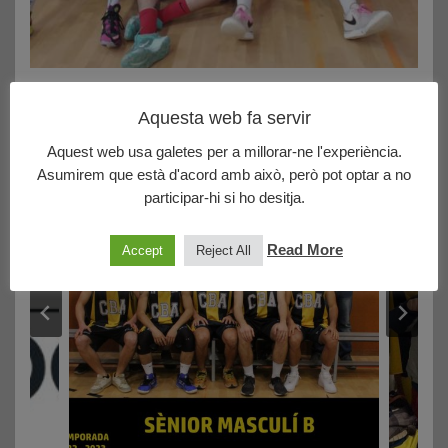
06/11/2023
Aquesta web fa servir
Sènior Masculí B : CLUB BÀSQUET ARGENTONA B 70 –
GRAMENET BC A 65
Aquest web usa galetes per a millorar-ne l'experiència.
Asumirem que està d'acord amb això, però pot optar a no
participar-hi si ho desitja.
Read More
Accept
Reject All