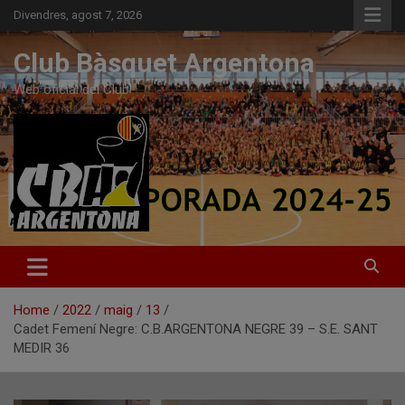
Skip
Divendres, agost 7, 2026
to
content
Club Bàsquet Argentona
Web oficial del Club
Home
2022
maig
13
Cadet Femení Negre: C.B.ARGENTONA NEGRE 39 – S.E. SANT
MEDIR 36