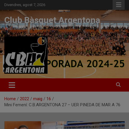
Skip
Divendres, agost 7, 2026
to
content
Club Bàsquet Argentona
Web oficial del Club
Home
2022
maig
16
Mini Femení: C.B.ARGENTONA 27 – UER PINEDA DE MAR A 76