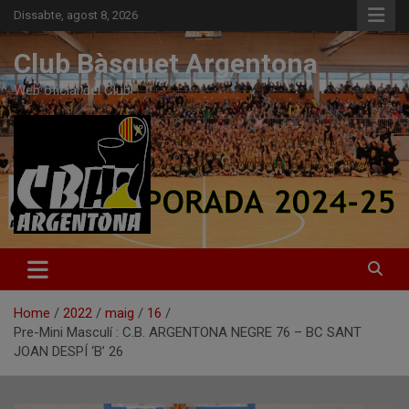
Skip
Dissabte, agost 8, 2026
to
content
Club Bàsquet Argentona
Web oficial del Club
Home
2022
maig
16
Pre-Mini Masculí : C.B. ARGENTONA NEGRE 76 – BC SANT
JOAN DESPÍ ‘B’ 26