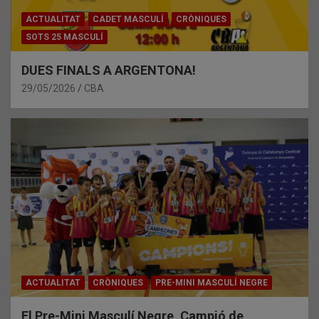
ACTUALITAT
CADET MASCULÍ
CRÒNIQUES
SOTS 25 MASCULÍ
DUES FINALS A ARGENTONA!
29/05/2026
CBA
ACTUALITAT
CRÒNIQUES
PRE-MINI MASCULÍ NEGRE
El Pre-Mini Masculí Negre, Campió de