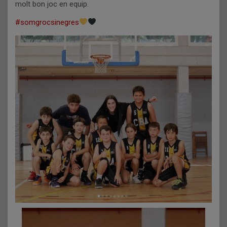
molt bon joc en equip.
#somgrocsinegres