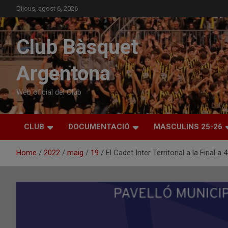
Skip
Dijous, agost 6, 2026
to
content
Club Bàsquet
Argentona
Web oficial del Club
CLUB
DOCUMENTACIÓ
MASCULINS 25-26
Home
2022
maig
19
El Cadet Inter Territorial a la Final a