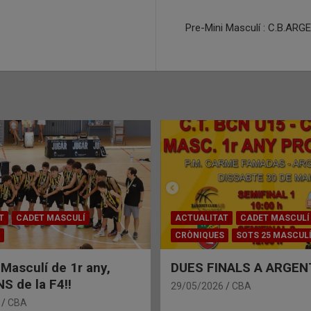
Pre-Mini Masculí : C.B.
T
CADET MASCULÍ
ACTUALITAT
CADET MASCULÍ
CRÒNIQUES
SOTS 25 MASCUL
 Masculí de 1r any,
DUES FINALS A ARGEN
 de la F4!!
29/05/2026
CBA
CBA