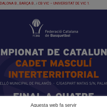
ADALONA B
,
BARÇA B
, i
CB VIC – UNIVERSITAT DE VIC 1
.
Aquesta web fa servir