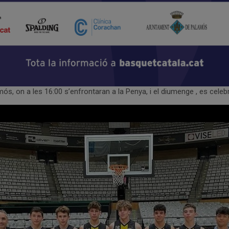
, on a les 16:00 s’enfrontaran a la Penya, i el diumenge , es celebre