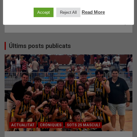
S21F: CB LA MERCÈ 50 – C.B.ARGENTONA 81
d'entrades
Read More
Accept
Reject All
JMB: C.B.ARGENTONA GROC 49 -C.B. CABRERA 41
Últims posts publicats
ACTUALITAT
CRÒNIQUES
SOTS 25 MASCULÍ