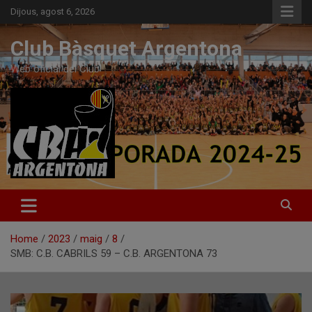
Skip
Dijous, agost 6, 2026
to
content
Club Bàsquet Argentona
Web oficial del Club
Home
2023
maig
8
SMB: C.B. CABRILS 59 – C.B. ARGENTONA 73