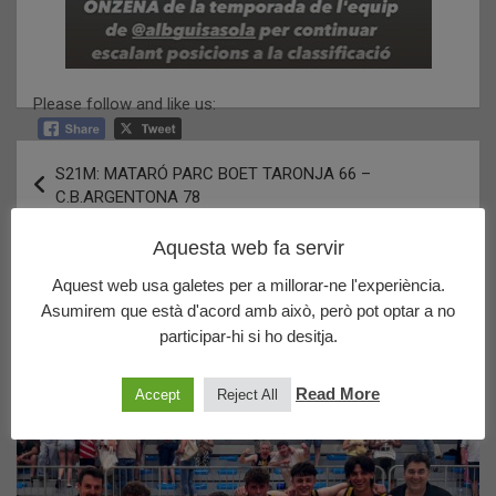
Please follow and like us:
Navegació
S21M: MATARÓ PARC BOET TARONJA 66 –
d'entrades
C.B.ARGENTONA 78
Aquesta web fa servir
SF: FINQUES EDUARD- CB. ARGENTONA 63 – CB
Aquest web usa galetes per a millorar-ne l'experiència.
BANYOLES 28
Asumirem que està d'acord amb això, però pot optar a no
participar-hi si ho desitja.
Últims posts publicats
Read More
Accept
Reject All