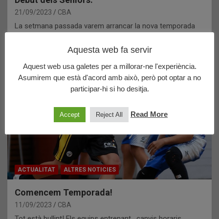
21/09/2023
CBA
La setmana passada varem arrancar la nova temporada
amb una ajustada i emocionant victòria del nostre…
Aquesta web fa servir
Aquest web usa galetes per a millorar-ne l'experiència.
Asumirem que està d'acord amb això, però pot optar a no
participar-hi si ho desitja.
Read More
Accept
Reject All
ACTUALITAT
ALTRES NOTICIES
Comencem Temporada!
11/09/2023
CBA
Tot està bullint! Els equips entrenant , canvis horaris,