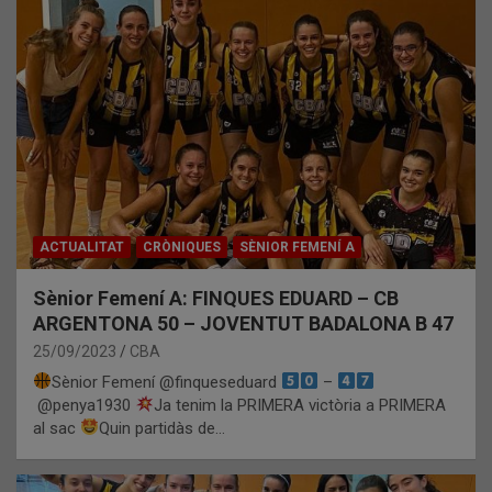
ACTUALITAT
CRÒNIQUES
SÈNIOR FEMENÍ A
Sènior Femení A: FINQUES EDUARD – CB
ARGENTONA 50 – JOVENTUT BADALONA B 47
25/09/2023
CBA
Sènior Femení @finqueseduard
–
@penya1930
Ja tenim la PRIMERA victòria a PRIMERA
al sac
Quin partidàs de…