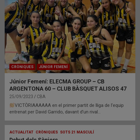
CRÒNIQUES
JÚNIOR FEMENÍ
Júnior Femení: ELECMA GROUP – CB
ARGENTONA 60 – CLUB BÀSQUET ALISOS 47
25/09/2023
CBA
VICTÒRIAAAAAA en el primer partit de lliga de l’equip
entrenat per David Garrido, davant d’un rival…
ACTUALITAT
CRÒNIQUES
SOTS 21 MASCULÍ
Debut dels Sèniors.