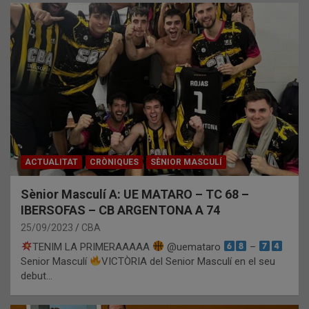
ACTUALITAT
CRÒNIQUES
SÈNIOR MASCULÍ
Sènior Masculí A: UE MATARO – TC 68 –
IBERSOFAS – CB ARGENTONA A 74
25/09/2023
CBA
TENIM LA PRIMERAAAAA
@uemataro
–
Senior Masculí
VICTÒRIA del Senior Masculí en el seu
debut…