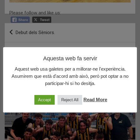
Please follow and like us:
Navegació
Debut dels Sèniors.
d'entrades
Sènior Femení A: FINQUES EDUARD – CB ARGENTONA
Aquesta web fa servir
50 – JOVENTUT BADALONA B 47
Aquest web usa galetes per a millorar-ne l'experiència.
Asumirem que està d'acord amb això, però pot optar a no
Últims posts publicats
participar-hi si ho desitja.
Read More
Accept
Reject All