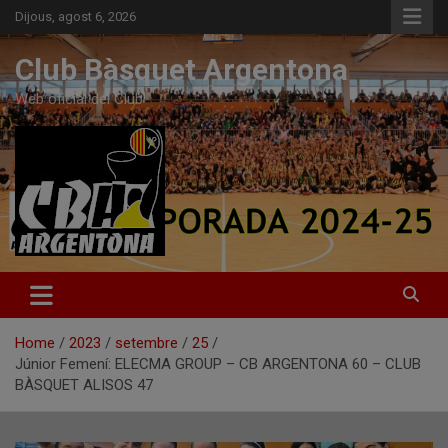
Skip
Dijous, agost 6, 2026
to
content
Club Bàsquet Argentona
Web oficial del Club
Home
2023
setembre
25
Júnior Femení: ELECMA GROUP – CB ARGENTONA 60 – CLUB
BÀSQUET ALISOS 47