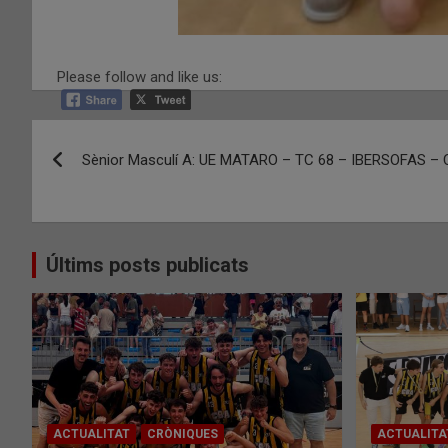
Please follow and like us:
Navegació
Sènior Masculí A: UE MATARO – TC 68 – IBERSOFAS 
d'entrades
Últims posts publicats
ACTUALITAT
CRÒNIQUES
ACTUALITA