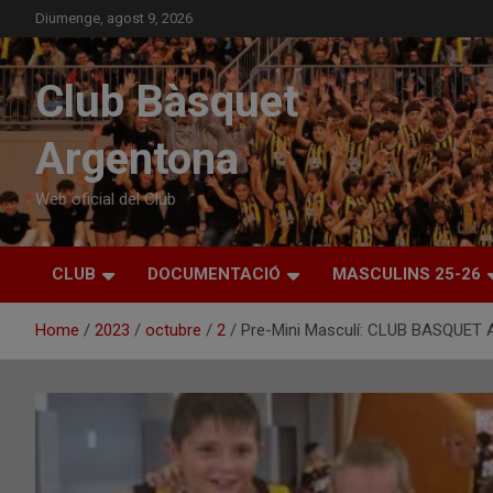
Skip
Diumenge, agost 9, 2026
to
content
Club Bàsquet
Argentona
Web oficial del Club
CLUB
DOCUMENTACIÓ
MASCULINS 25-26
Home
2023
octubre
2
Pre-Mini Masculí: CLUB BASQUE