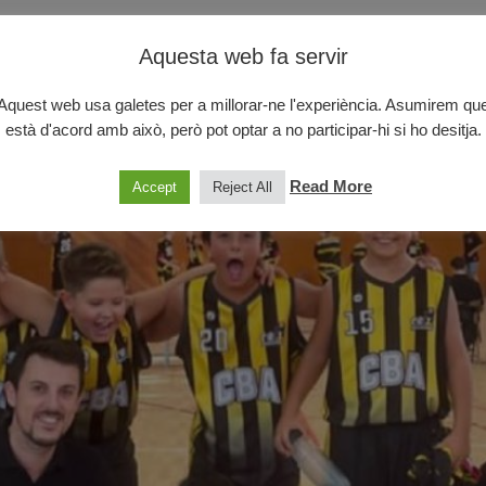
Aquesta web fa servir
Aquest web usa galetes per a millorar-ne l'experiència. Asumirem qu
està d'acord amb això, però pot optar a no participar-hi si ho desitja.
Read More
Accept
Reject All