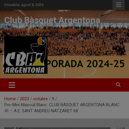
Skip
Dissabte, agost 8, 2026
to
content
Club Bàsquet Argentona
Web oficial del Club
Home
2023
octubre
9
Pre-Mini Masculí Blanc: CLUB BASQUET ARGENTONA BLANC
41 – A.E. SANT ANDREU NATZARET 68