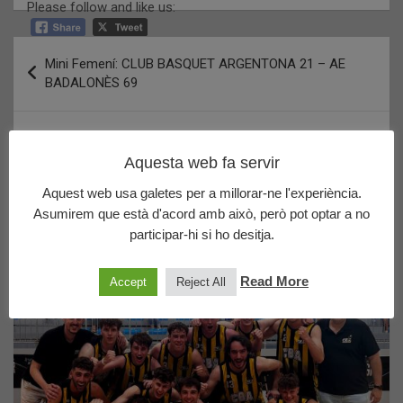
Please follow and like us:
Navegació
Mini Femení: CLUB BASQUET ARGENTONA 21 – AE
d'entrades
BADALONÈS 69
Pre-Mini Masculí Blanc : UB SANT ADRIA BLANC 34 –
CLUB BASQUET ARGENTONA BLANC 39
Aquesta web fa servir
Aquest web usa galetes per a millorar-ne l'experiència.
Asumirem que està d'acord amb això, però pot optar a no
Últims posts publicats
participar-hi si ho desitja.
Read More
Accept
Reject All