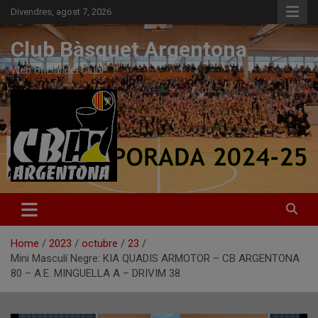
Skip
Divendres, agost 7, 2026
to
content
Club Bàsquet Argentona
Web oficial del Club
Home
2023
octubre
23
Mini Masculí Negre: KIA QUADIS ARMOTOR – CB ARGENTONA
80 – A.E. MINGUELLA A – DRIVIM 38