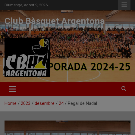
Skip
Diumenge, agost 9, 2026
to
content
Club Bàsquet Argentona
Web oficial del Club
Home
2023
desembre
24
Regal de Nadal