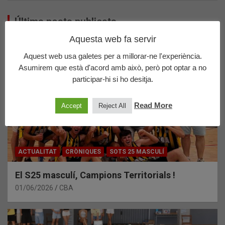
Últims posts publicats
Aquesta web fa servir
Aquest web usa galetes per a millorar-ne l'experiència.
Asumirem que està d'acord amb això, però pot optar a no
participar-hi si ho desitja.
Read More
Accept
Reject All
ACTUALITAT
CRÒNIQUES
SOTS 25 MASCULÍ
El S25 masculí, Campions Territorials !
01/06/2026
CBA