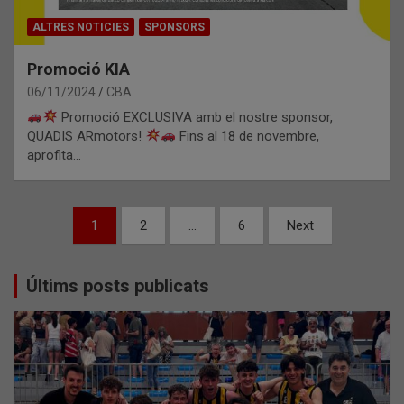
ALTRES NOTICIES
SPONSORS
Promoció KIA
06/11/2024
CBA
Promoció EXCLUSIVA amb el nostre sponsor,
QUADIS ARmotors!
Fins al 18 de novembre,
aprofita…
Paginació
1
2
…
6
Next
de
les
Últims posts publicats
entrades