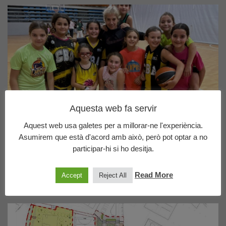
Aquesta web fa servir
ACTUALITAT
ALTRES NOTICIES
Aquest web usa galetes per a millorar-ne l'experiència.
Asumirem que està d'acord amb això, però pot optar a no
Es visita la Laura Antoja
participar-hi si ho desitja.
14/11/2024
CBA
Ahir vam rebre una visita molt especial!La Laura Antoja,
Read More
Accept
Reject All
exentrenadora del nostre club i del @unigirona,…