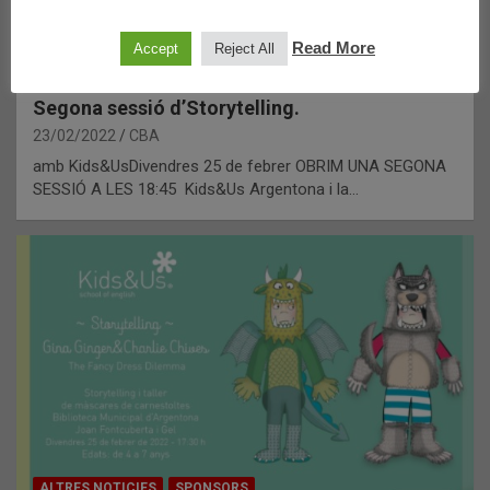
Read More
Accept
Reject All
ALTRES NOTICIES
SPONSORS
Segona sessió d’Storytelling.
23/02/2022
CBA
amb Kids&UsDivendres 25 de febrer OBRIM UNA SEGONA
SESSIÓ A LES 18:45 Kids&Us Argentona i la…
ALTRES NOTICIES
SPONSORS