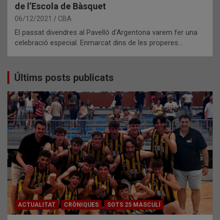
de l’Escola de Bàsquet
06/12/2021
CBA
El passat divendres al Pavelló d’Argentona varem fer una
celebració especial. Enmarcat dins de les properes…
Últims posts publicats
ACTUALITAT
CRÒNIQUES
SOTS 25 MASCULÍ