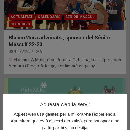
ACTUALITAT
CALENDARIS
SÈNIOR MASCULÍ
SPONSORS
BlancoMora advocats , sponsor del Sènior
Masculí 22-23
08/09/2022
CBA
El senior A Masculí de Primera Catalana, liderat per Jordi
Ventura i Sergio Arteaga, continuarà enguany…
Aquesta web fa servir
Aquest web usa galetes per a millorar-ne l'experiència.
Asumirem que està d'acord amb això, però pot optar a no
participar-hi si ho desitja.