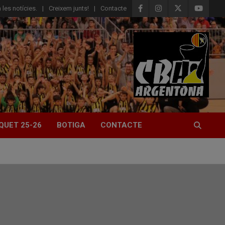
 les notícies.
Creixem junts!
Contacte
QUET 25-26
BOTIGA
CONTACTE