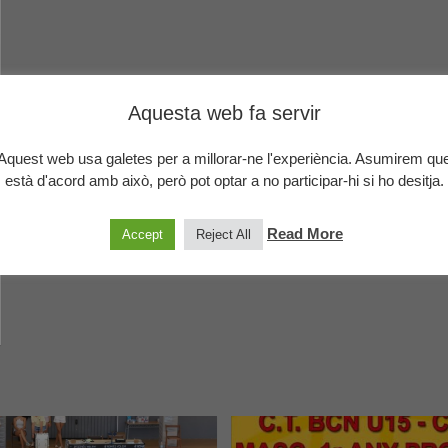
Aquesta web fa servir
Aquest web usa galetes per a millorar-ne l'experiència. Asumirem qu
està d'acord amb això, però pot optar a no participar-hi si ho desitja.
Read More
Accept
Reject All