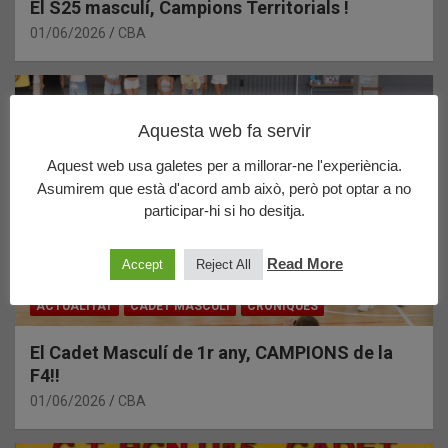
El S25 masculí, Campions Territorials !
01/06/2026
CBA
Aquesta web fa servir
Aquest web usa galetes per a millorar-ne l'experiència.
Asumirem que està d'acord amb això, però pot optar a no
participar-hi si ho desitja.
Read More
Accept
Reject All
ACTUALITAT
CADET MASCULÍ
CRÒNIQUES
El Cadet Masculí de 1r any, CAMPIONS de la
F4!!
01/06/2026
CBA