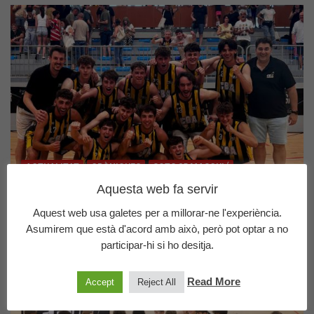
ACTUALITAT
CRÒNIQUES
SOTS 25 MASCULÍ
Aquesta web fa servir
El S25 masculí, Campions Territorials !
Aquest web usa galetes per a millorar-ne l'experiència.
01/06/2026
CBA
Asumirem que està d'acord amb això, però pot optar a no
participar-hi si ho desitja.
Read More
Accept
Reject All