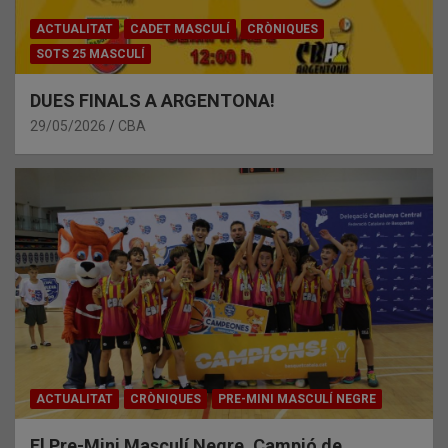
ACTUALITAT
CADET MASCULÍ
CRÒNIQUES
SOTS 25 MASCULÍ
DUES FINALS A ARGENTONA!
29/05/2026
CBA
ACTUALITAT
CRÒNIQUES
PRE-MINI MASCULÍ NEGRE
El Pre-Mini Masculí Negre, Campió de