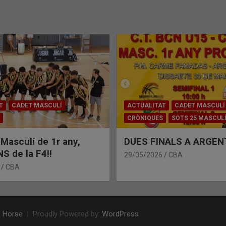
T
CADET MASCULÍ
ACTUALITAT
CADET MASCULÍ
CRÒNIQUES
SOTS 25 MASCUL
 Masculí de 1r any,
DUES FINALS A ARGEN
 de la F4!!
29/05/2026
CBA
CBA
 Horse
Proudly Powered by:
WordPress