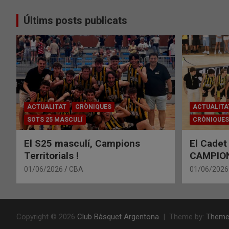
Últims posts publicats
ACTUALITAT
CRÒNIQUES
ACTUALITA
SOTS 25 MASCULÍ
CRÒNIQUES
El S25 masculí, Campions
El Cadet
Territorials !
CAMPIONS
01/06/2026
CBA
01/06/2026
Copyright © 2026
Club Bàsquet Argentona
Theme by:
Theme