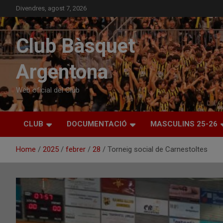
Skip
Divendres, agost 7, 2026
to
content
Club Bàsquet
Argentona
Web oficial del Club
CLUB
DOCUMENTACIÓ
MASCULINS 25-26
Home
2025
febrer
28
Torneig social de Carnestoltes