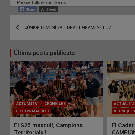
Please follow and like us:
Navegació
JÚNIOR FEMENÍ 79 – DRAFT GRAMENET 57
d'entrades
Últims posts publicats
ACTUALITAT
CRÒNIQUES
ACTUALITA
SOTS 25 MASCULÍ
CRÒNIQUES
El S25 masculí, Campions
El Cadet
Territorials !
CAMPIONS