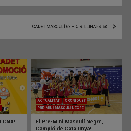
CADET MASCULÍ 68 – C.B. LLINARS 58
ACTUALITAT
CRÒNIQUES
Í
PRE-MINI MASCULÍ NEGRE
TONA!
El Pre-Mini Masculí Negre,
Campió de Catalunya!