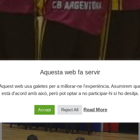
Aquesta web fa servir
Aquest web usa galetes per a millorar-ne l'experiència. Asumirem qu
MASCULÍ INTER. 89
està d'acord amb això, però pot optar a no participar-hi si ho desitja.
Read More
Accept
Reject All