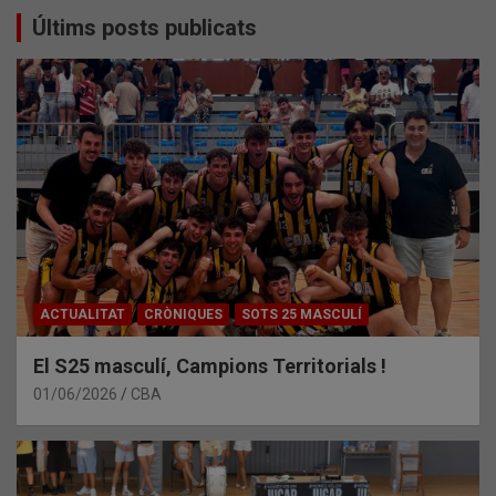
Últims posts publicats
ACTUALITAT
CRÒNIQUES
SOTS 25 MASCULÍ
El S25 masculí, Campions Territorials !
01/06/2026
CBA