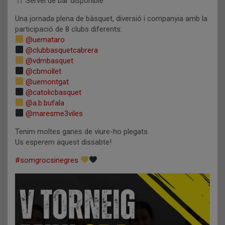
Servei de bar disponible
Una jornada plena de bàsquet, diversió i companyia amb la
participació de 8 clubs diferents:
@uemataro
@clubbasquetcabrera
@vdmbasquet
@cbmollet
@uemontgat
@catolicbasquet
@a.b.bufala
@maresme3viles
Tenim moltes ganes de viure-ho plegats.
Us esperem aquest dissabte!
#somgrocsinegres