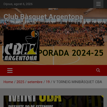
Skip
Dijous, agost 6, 2026
to
content
Club Bàsquet Argentona
Web oficial del Club
Home
2025
setembre
19
V TORNEIG MINIBÀSQUET CBA