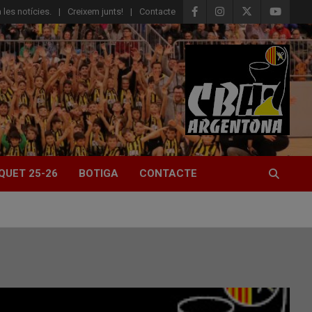
 les notícies.
Creixem junts!
Contacte
QUET 25-26
BOTIGA
CONTACTE