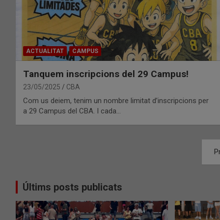
ACTUALITAT
CAMPUS
Tanquem inscripcions del 29 Campus!
23/05/2025
CBA
Com us deiem, tenim un nombre limitat d’inscripcions per
a 29 Campus del CBA. I cada…
Paginació
P
de
les
Últims posts publicats
entrades