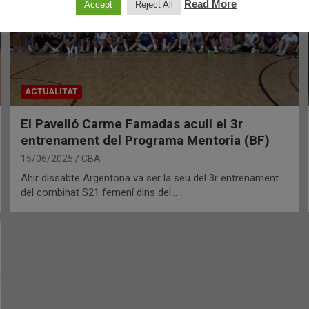
Read More
Accept
Reject All
ACTUALITAT
El Pavelló Carme Famadas acull el 3r
entrenament del Programa Mentoria (BF)
15/06/2025
CBA
Ahir dissabte Argentona va ser la seu del 3r entrenament
del combinat S21 femení dins del…