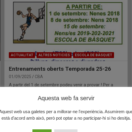
ACTUALITAT
ALTRES NOTICIES
ESCOLA DE BÀSQUET
Entrenaments oberts Temporada 25-26
01/09/2025
CBA
A partir del 1 de setembre podeu venir a provar ! Per a
nens i nenes…
Aquesta web fa servir
Aquest web usa galetes per a millorar-ne l'experiència. Asumirem qu
està d'acord amb això, però pot optar a no participar-hi si ho desitja.