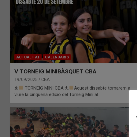
ACTUALITAT
CALENDARIS
V TORNEIG MINIBÀSQUET CBA
19/09/2025
CBA
⛹
TORNEIG MINI CBA ⛹
Aquest dissabte tornarem a
viure la cinquena edició del Torneig Mini al…