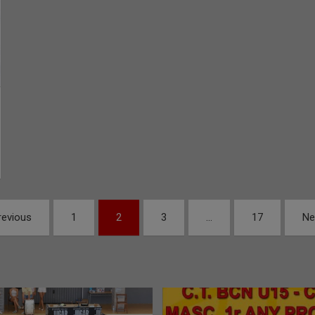
revious
1
2
3
…
17
Ne