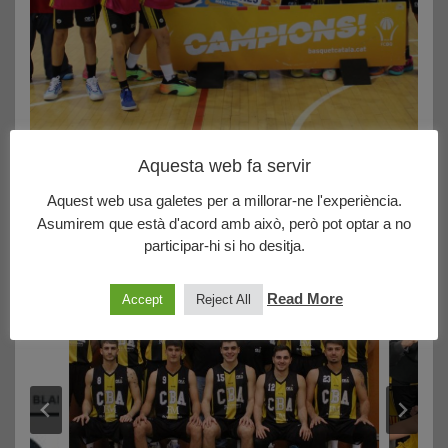
Aquesta web fa servir
20/06/2026
Últims i importantíssims partits del CBA
Aquest web usa galetes per a millorar-ne l'experiència.
Asumirem que està d'acord amb això, però pot optar a no
Demà diumenge , el nostre Pre-Mini Masculí Negre, juga el
participar-hi si ho desitja.
seus dos …
Read More
Accept
Reject All