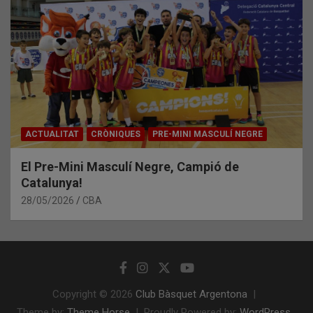
ACTUALITAT
CRÒNIQUES
PRE-MINI MASCULÍ NEGRE
El Pre-Mini Masculí Negre, Campió de
Catalunya!
28/05/2026
CBA
Copyright © 2026
Club Bàsquet Argentona
Theme by:
Theme Horse
Proudly Powered by:
WordPress