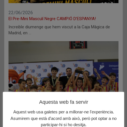
22/06/2026
El Pre-Mini Masculí Negre CAMPIÓ D’ESPANYA!
Increible diumenge que hem viscut a la Caja Màgica de
Madrid, en …
Aquesta web fa servir
Aquest web usa galetes per a millorar-ne l'experiència.
Asumirem que està d'acord amb això, però pot optar a no
participar-hi si ho desitja.