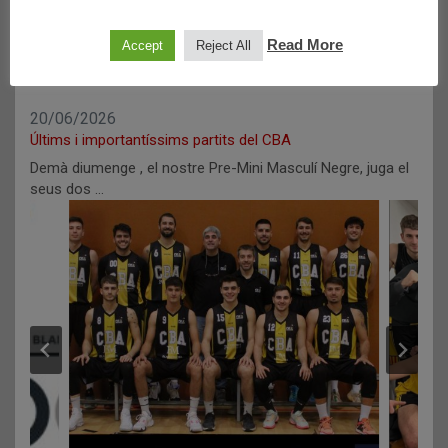
Read More
Accept
Reject All
20/06/2026
Últims i importantíssims partits del CBA
Demà diumenge , el nostre Pre-Mini Masculí Negre, juga el
seus dos …