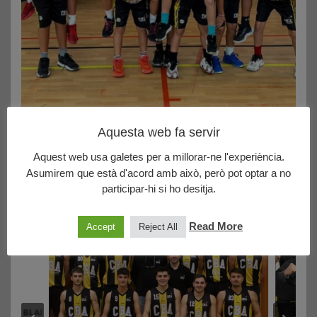
Aquesta web fa servir
23/10/2023
Mini Masculí Negre: KIA QUADIS ARMOTOR – CB
Aquest web usa galetes per a millorar-ne l'experiència.
ARGENTONA 80 – A.E. MINGUELLA A – DRIVIM 38
Asumirem que està d'acord amb això, però pot optar a no
participar-hi si ho desitja.
Contundent victòria de l'equip de @pepocoach a casa per
sumar la primera …
Read More
Accept
Reject All