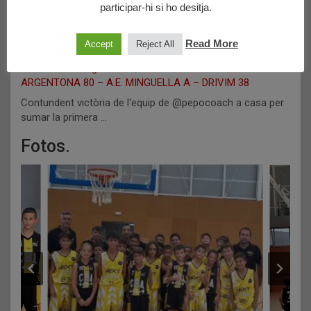
participar-hi si ho desitja.
Read More
Accept
Reject All
23/10/2023
Mini Masculí Negre: KIA QUADIS ARMOTOR – CB
ARGENTONA 80 – A.E. MINGUELLA A – DRIVIM 38
Contundent victòria de l'equip de @pepocoach a casa per
sumar la primera …
Fotos.