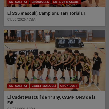
ACTUALITAT
CRÒNIQUES
SOTS 25 MASCULÍ
El S25 masculí, Campions Territorials !
01/06/2026
CBA
ACTUALITAT
CADET MASCULÍ
CRÒNIQUES
El Cadet Masculí de 1r any, CAMPIONS de la
F4!!
01/06/2026
CBA