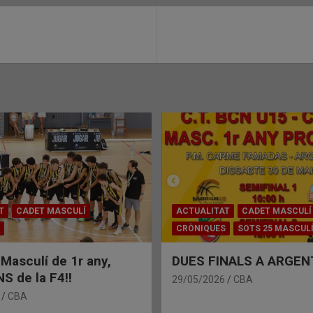
T
CADET MASCULÍ
ACTUALITAT
CADET MASCULÍ
CRÒNIQUES
SOTS 25 MASCUL
 Masculí de 1r any,
DUES FINALS A ARGEN
 de la F4!!
29/05/2026
CBA
CBA