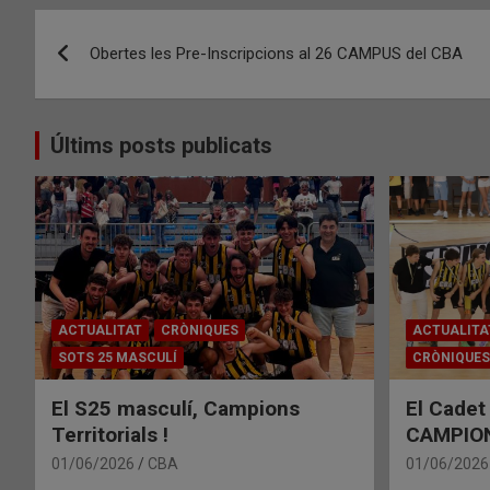
Navegació
Obertes les Pre-Inscripcions al 26 CAMPUS del CBA
d'entrades
Últims posts publicats
ACTUALITAT
CRÒNIQUES
ACTUALITA
SOTS 25 MASCULÍ
CRÒNIQUES
El S25 masculí, Campions
El Cadet
Territorials !
CAMPIONS
01/06/2026
CBA
01/06/2026