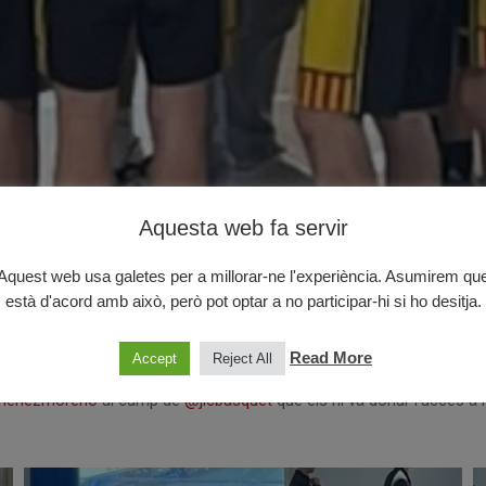
Aquesta web fa servir
Aquest web usa galetes per a millorar-ne l'experiència. Asumirem qu
està d'acord amb això, però pot optar a no participar-hi si ho desitja.
ial: JOVENTUT LES CORTS 06 51 – 
Read More
Accept
Reject All
menezmoreno
al camp de
@jlcbasquet
que els hi va donar l’accés a