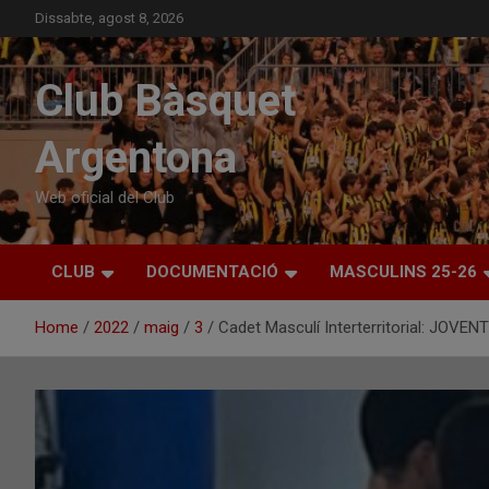
Skip
Dissabte, agost 8, 2026
to
content
Club Bàsquet
Argentona
Web oficial del Club
CLUB
DOCUMENTACIÓ
MASCULINS 25-26
Home
2022
maig
3
Cadet Masculí Interterritorial: JO