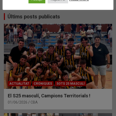
Últims posts publicats
ACTUALITAT
CRÒNIQUES
SOTS 25 MASCULÍ
El S25 masculí, Campions Territorials !
01/06/2026
CBA