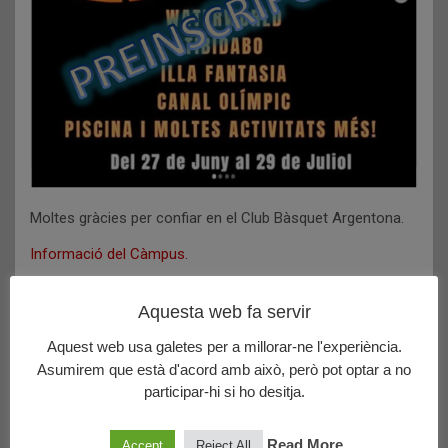
Moltes gràcies per confiar en el Club Bàsquet Argentona.
Informació del Càmpus.
Please follow and like us:
Aquesta web fa servir
Navegació
Aquest web usa galetes per a millorar-ne l'experiència.
Cadet Masculí Interterritorial: JOVENTUT LES CORTS 06
d'entrades
Asumirem que està d'acord amb això, però pot optar a no
51 – C.B. ARGENTONA NEGRE 52
participar-hi si ho desitja.
Partit decisiu del Cadet Inter Territorial
Read More
Accept
Reject All